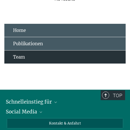
Home
Publikationen
Team
TOP
Schnelleinstieg für
Social Media
Journalist*innen
Studierende
Bluesky
Kontakt & Anfahrt