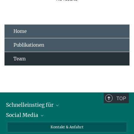
Home
Publikationen
Team
TOP
Schnelleinstieg für
Social Media
Journalist*innen
Studierende
Bluesky
Kontakt & Anfahrt