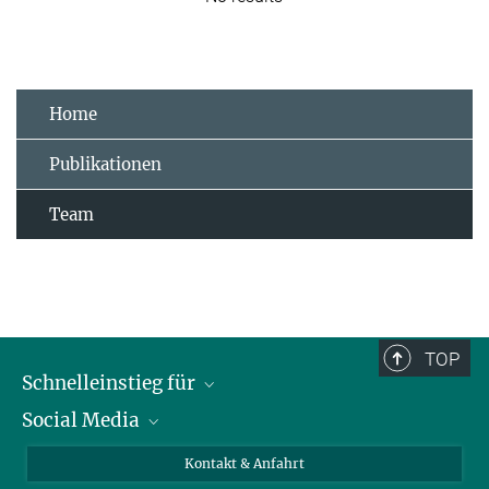
Home
Publikationen
Team
TOP
Schnelleinstieg für
Social Media
Journalist*innen
Studierende
Bluesky
Kontakt & Anfahrt