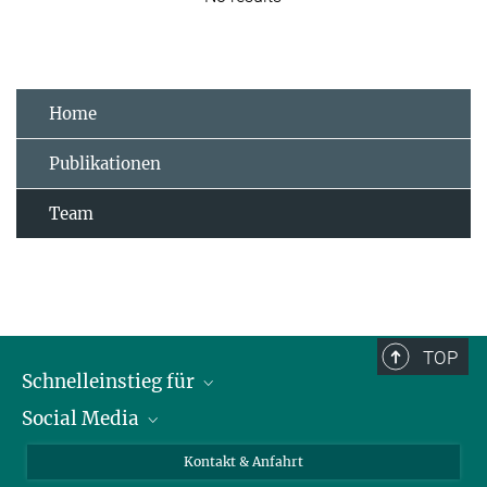
Home
Publikationen
Team
TOP
Schnelleinstieg für
Social Media
Journalist*innen
Studierende
Bluesky
Kontakt & Anfahrt