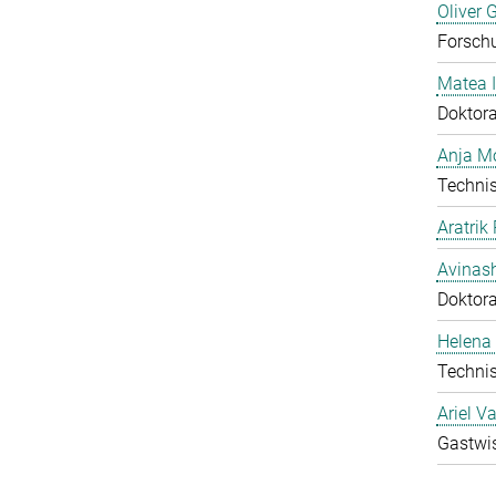
Oliver 
Forschu
Matea I
Doktor
Anja Mo
Technis
Aratrik
Avinas
Doktor
Helena 
Technis
Ariel V
Gastwis