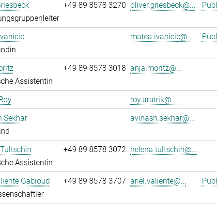
Griesbeck
+49 89 8578 3270
oliver.griesbeck@...
Publ
ngsgruppenleiter
vanicic
matea.ivanicic@...
Publ
andin
ritz
+49 89 8578 3018
anja.moritz@...
che Assistentin
 Roy
roy.aratrik@...
h Sekhar
avinash.sekhar@...
and
Tultschin
+49 89 8578 3072
helena.tultschin@...
che Assistentin
aliente Gabioud
+49 89 8578 3707
ariel.valiente@...
Publ
senschaftler