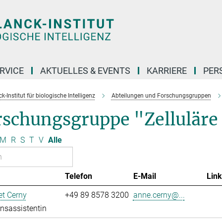
RVICE
AKTUELLES & EVENTS
KARRIERE
PER
-Institut für biologische Intelligenz
Abteilungen und Forschungsgruppen
rschungsgruppe "Zellulär
M
R
S
T
V
Alle
Telefon
E-Mail
Link
t Cerny
+49 89 8578 3200
anne.cerny@...
onsassistentin