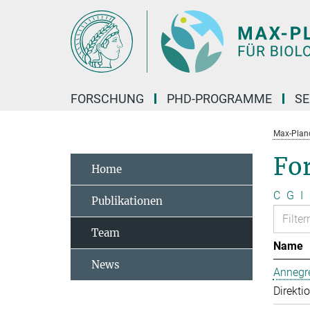
Hauptinhalt
FORSCHUNG
PHD-PROGRAMME
SE
Max-Planck
Fo
Home
C
G
I
Publikationen
Team
Name
News
Annegre
Direkti