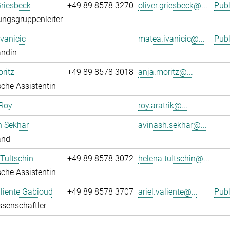
Griesbeck
+49 89 8578 3270
oliver.griesbeck@...
Publ
ngsgruppenleiter
vanicic
matea.ivanicic@...
Publ
andin
ritz
+49 89 8578 3018
anja.moritz@...
che Assistentin
 Roy
roy.aratrik@...
h Sekhar
avinash.sekhar@...
and
Tultschin
+49 89 8578 3072
helena.tultschin@...
che Assistentin
aliente Gabioud
+49 89 8578 3707
ariel.valiente@...
Publ
senschaftler