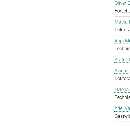
Oliver 
Forschu
Matea I
Doktor
Anja Mo
Technis
Aratrik
Avinas
Doktor
Helena 
Technis
Ariel V
Gastwis