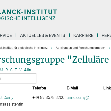
RVICE
AKTUELLES & EVENTS
KARRIERE
PER
-Institut für biologische Intelligenz
Abteilungen und Forschungsgruppen
rschungsgruppe "Zellulär
M
R
S
T
V
Alle
Telefon
E-Mail
Link
t Cerny
+49 89 8578 3200
anne.cerny@...
onsassistentin