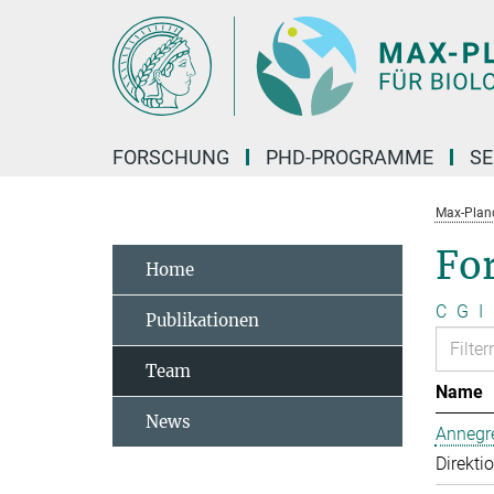
Hauptinhalt
FORSCHUNG
PHD-PROGRAMME
SE
Max-Planck
Fo
Home
C
G
I
Publikationen
Team
Name
News
Annegre
Direkti