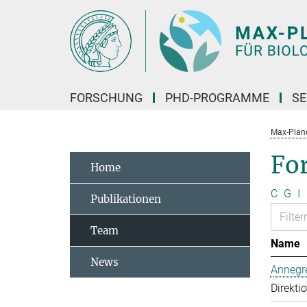
Hauptinhalt
FORSCHUNG
PHD-PROGRAMME
SE
Max-Planck
Fo
Home
C
G
I
Publikationen
Team
Name
News
Annegre
Direkti