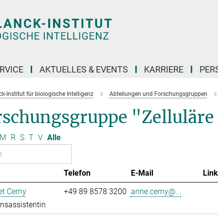
RVICE
AKTUELLES & EVENTS
KARRIERE
PER
-Institut für biologische Intelligenz
Abteilungen und Forschungsgruppen
rschungsgruppe "Zellulär
M
R
S
T
V
Alle
Telefon
E-Mail
Link
t Cerny
+49 89 8578 3200
anne.cerny@...
onsassistentin