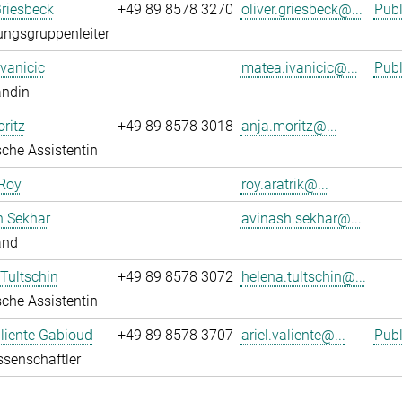
Griesbeck
+49 89 8578 3270
oliver.griesbeck@...
Publ
ngsgruppenleiter
vanicic
matea.ivanicic@...
Publ
andin
ritz
+49 89 8578 3018
anja.moritz@...
che Assistentin
 Roy
roy.aratrik@...
h Sekhar
avinash.sekhar@...
and
Tultschin
+49 89 8578 3072
helena.tultschin@...
che Assistentin
aliente Gabioud
+49 89 8578 3707
ariel.valiente@...
Publ
senschaftler