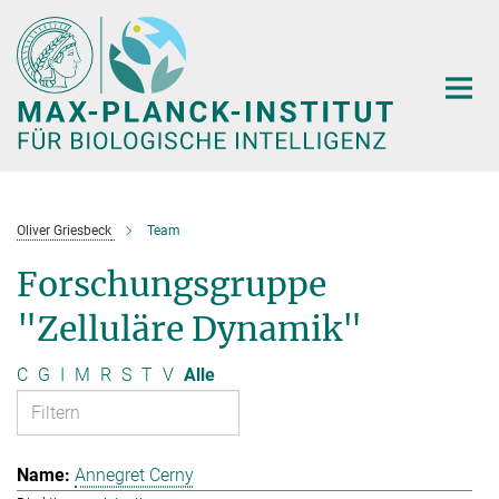
Hauptinhalt
Oliver Griesbeck
Team
Forschungsgruppe
"Zelluläre Dynamik"
C
G
I
M
R
S
T
V
Alle
Annegret Cerny