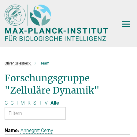
Hauptinhalt
Oliver Griesbeck
Team
Forschungsgruppe
"Zelluläre Dynamik"
C
G
I
M
R
S
T
V
Alle
Annegret Cerny