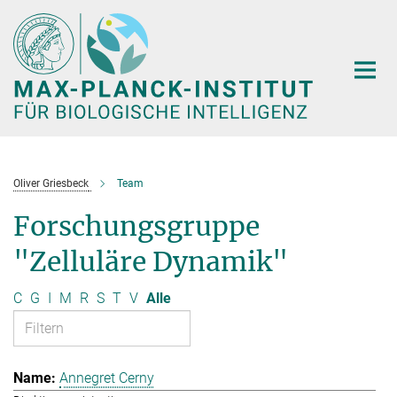
Hauptinhalt
Oliver Griesbeck
Team
Forschungsgruppe
"Zelluläre Dynamik"
C
G
I
M
R
S
T
V
Alle
Annegret Cerny