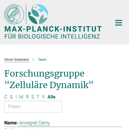
Hauptinhalt
Oliver Griesbeck
Team
Forschungsgruppe
"Zelluläre Dynamik"
C
G
I
M
R
S
T
V
Alle
Annegret Cerny