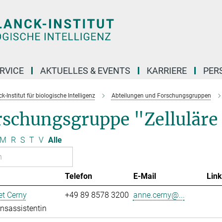
RVICE
AKTUELLES & EVENTS
KARRIERE
PER
-Institut für biologische Intelligenz
Abteilungen und Forschungsgruppen
rschungsgruppe "Zellulär
M
R
S
T
V
Alle
Telefon
E-Mail
Link
t Cerny
+49 89 8578 3200
anne.cerny@...
onsassistentin