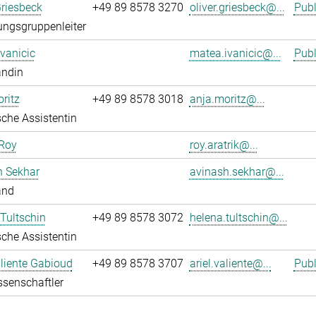
Griesbeck
+49 89 8578 3270
oliver.griesbeck@...
Publ
ngsgruppenleiter
vanicic
matea.ivanicic@...
Publ
andin
ritz
+49 89 8578 3018
anja.moritz@...
che Assistentin
 Roy
roy.aratrik@...
h Sekhar
avinash.sekhar@...
and
Tultschin
+49 89 8578 3072
helena.tultschin@...
che Assistentin
aliente Gabioud
+49 89 8578 3707
ariel.valiente@...
Publ
senschaftler