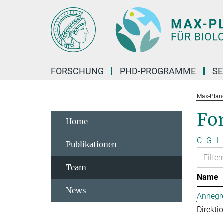
Hauptinhalt
FORSCHUNG
PHD-PROGRAMME
SE
Max-Planck
Fo
Home
C
G
I
Publikationen
Team
Name
News
Annegre
Direkti