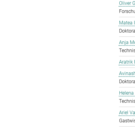
Oliver 
Forschu
Matea I
Doktor
Anja Mo
Technis
Aratrik
Avinas
Doktor
Helena 
Technis
Ariel V
Gastwis