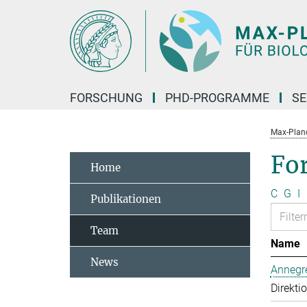
Hauptinhalt
FORSCHUNG
PHD-PROGRAMME
SE
Max-Planck
Fo
Home
C
G
I
Publikationen
Team
Name
News
Annegre
Direkti