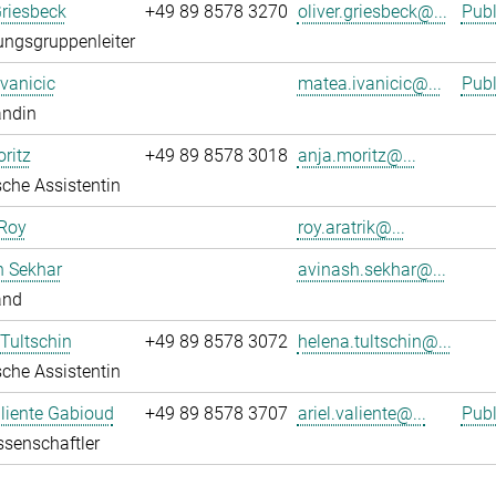
Griesbeck
+49 89 8578 3270
oliver.griesbeck@...
Publ
ngsgruppenleiter
vanicic
matea.ivanicic@...
Publ
andin
ritz
+49 89 8578 3018
anja.moritz@...
che Assistentin
 Roy
roy.aratrik@...
h Sekhar
avinash.sekhar@...
and
Tultschin
+49 89 8578 3072
helena.tultschin@...
che Assistentin
aliente Gabioud
+49 89 8578 3707
ariel.valiente@...
Publ
senschaftler