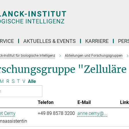
RVICE
AKTUELLES & EVENTS
KARRIERE
PER
-Institut für biologische Intelligenz
Abteilungen und Forschungsgruppen
rschungsgruppe "Zellulär
M
R
S
T
V
Alle
Telefon
E-Mail
Link
t Cerny
+49 89 8578 3200
anne.cerny@...
onsassistentin