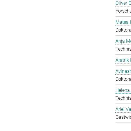
Oliver 
Forschu
Matea I
Doktor
Anja Mo
Technis
Aratrik
Avinas
Doktor
Helena 
Technis
Ariel V
Gastwis