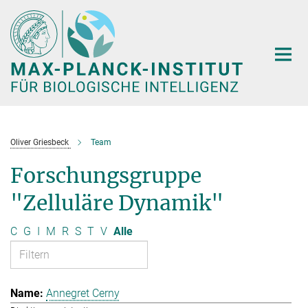
Hauptinhalt
Oliver Griesbeck
Team
Forschungsgruppe
"Zelluläre Dynamik"
C
G
I
M
R
S
T
V
Alle
Annegret Cerny