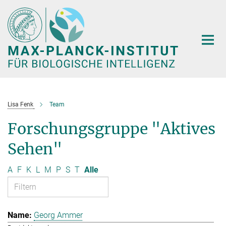
Hauptinhalt
Lisa Fenk
Team
Forschungsgruppe "Aktives
Sehen"
A
F
K
L
M
P
S
T
Alle
Georg Ammer