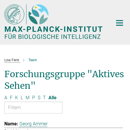
Hauptinhalt
Lisa Fenk
Team
Forschungsgruppe "Aktives
Sehen"
A
F
K
L
M
P
S
T
Alle
Georg Ammer