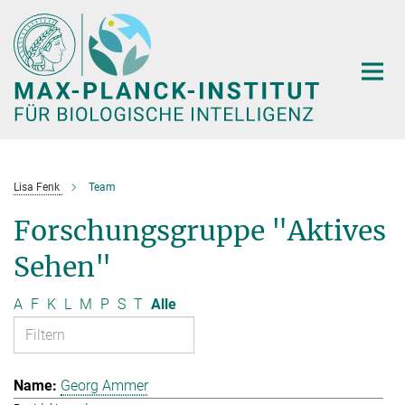
Hauptinhalt
Lisa Fenk
Team
Forschungsgruppe "Aktives
Sehen"
A
F
K
L
M
P
S
T
Alle
Georg Ammer