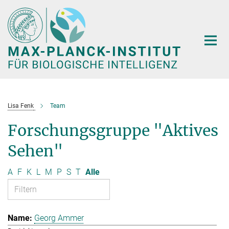
Hauptinhalt
Lisa Fenk
Team
Forschungsgruppe "Aktives
Sehen"
A
F
K
L
M
P
S
T
Alle
Georg Ammer