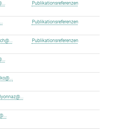
...
Publikationsreferenzen
..
Publikationsreferenzen
ich@...
Publikationsreferenzen
...
tko@...
.lyonnaz@...
@...