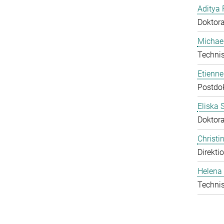
Aditya 
Doktor
Michael
Technis
Etienn
Postdo
Eliska 
Doktor
Christ
Direkti
Helena 
Technis