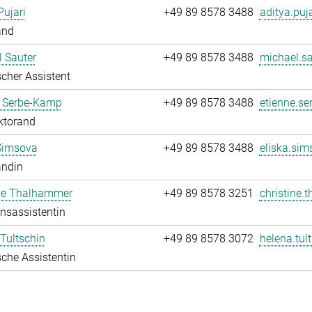
Pujari
+49 89 8578 3488
aditya.puja
and
 Sauter
+49 89 8578 3488
michael.sa
cher Assistent
e Serbe-Kamp
+49 89 8578 3488
etienne.se
ktorand
Simsova
+49 89 8578 3488
eliska.sim
andin
ine Thalhammer
+49 89 8578 3251
christine.
onsassistentin
Tultschin
+49 89 8578 3072
helena.tul
che Assistentin