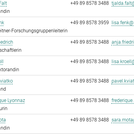
Falt
+49 89 8578 3488
tjalda.falt@
andin
nk
+49 89 8578 3959
lisa.fenk@.
itner-Forschungsgruppenleiterin
iedrich
+49 89 8578 3488
anja.friedr
chaftlerin
ll
+49 89 8578 3488
lisa.kroell@
ktorandin
viatko
+49 89 8578 3488
pavel.kvia
and
que Lyonnaz
+49 89 8578 3488
frederique
urin
ota
+49 89 8578 3488
sara.mota
andin