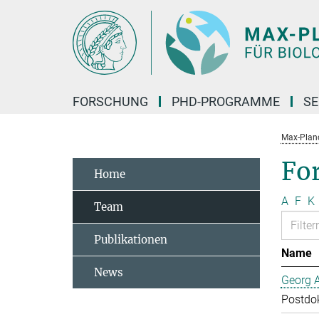
Hauptinhalt
FORSCHUNG
PHD-PROGRAMME
SE
Max-Planck
Fo
Home
A
F
K
Team
Publikationen
Name
News
Georg 
Postdo