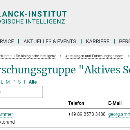
RVICE
AKTUELLES & EVENTS
KARRIERE
PER
-Institut für biologische Intelligenz
Abteilungen und Forschungsgruppen
rschungsgruppe "Aktives 
L
M
P
S
T
Alle
Telefon
E-Mail
Ammer
+49 89 8578 3488
georg.amm
ktorand