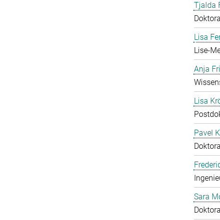
Tjalda 
Doktor
Lisa Fe
Lise-Me
Anja Fr
Wissens
Lisa Krö
Postdo
Pavel K
Doktor
Frederi
Ingenie
Sara M
Doktor