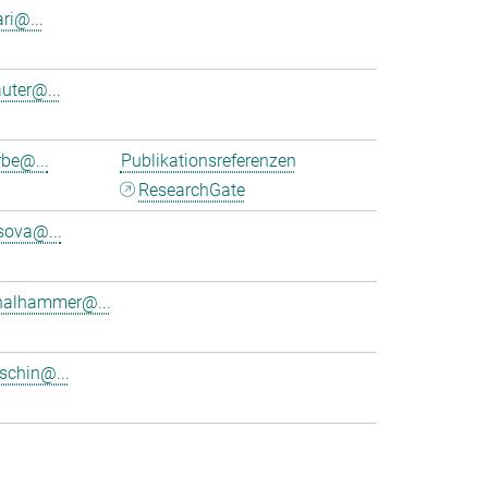
ri@...
uter@...
rbe@...
Publikationsreferenzen
ResearchGate
sova@...
thalhammer@...
tschin@...