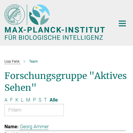
Hauptinhalt
Lisa Fenk
Team
Forschungsgruppe "Aktives
Sehen"
A
F
K
L
M
P
S
T
Alle
Georg Ammer