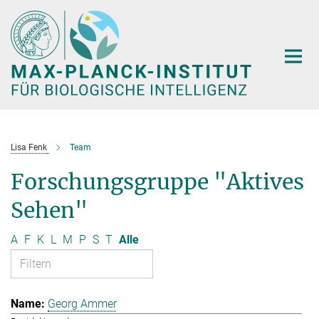
Hauptinhalt
Lisa Fenk
Team
Forschungsgruppe "Aktives
Sehen"
A
F
K
L
M
P
S
T
Alle
Georg Ammer