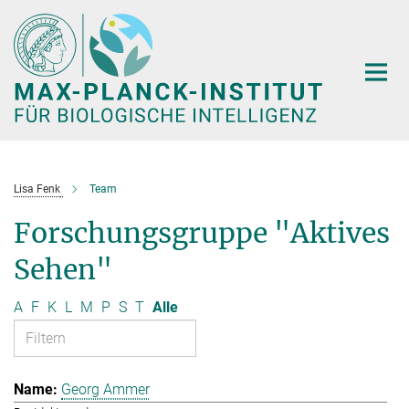
Hauptinhalt
Lisa Fenk
Team
Forschungsgruppe "Aktives
Sehen"
A
F
K
L
M
P
S
T
Alle
Georg Ammer