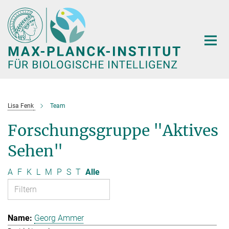
Hauptinhalt
Lisa Fenk
Team
Forschungsgruppe "Aktives
Sehen"
A
F
K
L
M
P
S
T
Alle
Georg Ammer