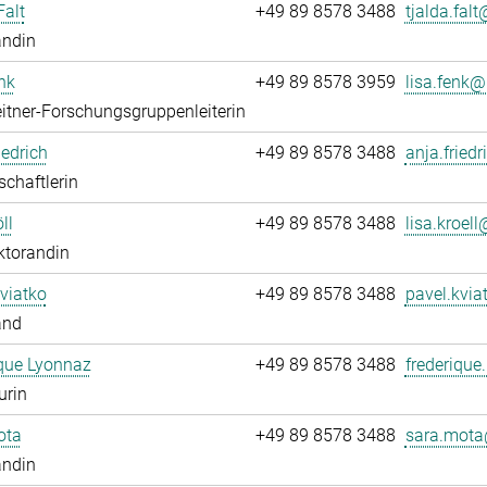
Falt
+49 89 8578 3488
tjalda.falt@
andin
nk
+49 89 8578 3959
lisa.fenk@.
itner-Forschungsgruppenleiterin
iedrich
+49 89 8578 3488
anja.friedr
chaftlerin
ll
+49 89 8578 3488
lisa.kroell@
ktorandin
viatko
+49 89 8578 3488
pavel.kvia
and
que Lyonnaz
+49 89 8578 3488
frederique
urin
ota
+49 89 8578 3488
sara.mota
andin