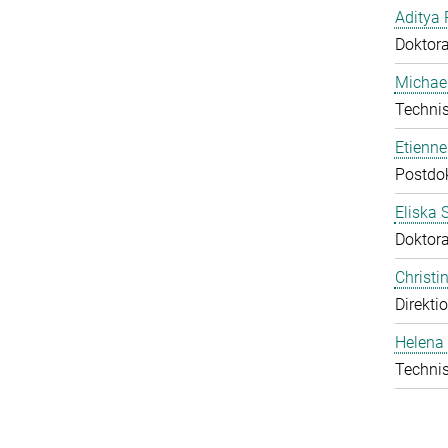
Aditya 
Doktor
Michael
Technis
Etienn
Postdo
Eliska 
Doktor
Christ
Direkti
Helena 
Technis