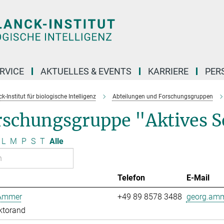
RVICE
AKTUELLES & EVENTS
KARRIERE
PER
-Institut für biologische Intelligenz
Abteilungen und Forschungsgruppen
rschungsgruppe "Aktives 
L
M
P
S
T
Alle
Telefon
E-Mail
Ammer
+49 89 8578 3488
georg.amm
ktorand