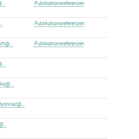
...
Publikationsreferenzen
..
Publikationsreferenzen
ich@...
Publikationsreferenzen
...
tko@...
.lyonnaz@...
@...