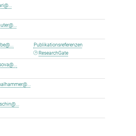
ri@...
uter@...
rbe@...
Publikationsreferenzen
ResearchGate
sova@...
thalhammer@...
tschin@...