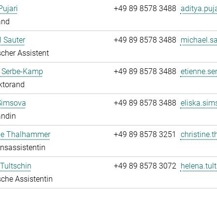
Pujari
+49 89 8578 3488
aditya.puja
and
 Sauter
+49 89 8578 3488
michael.sa
cher Assistent
e Serbe-Kamp
+49 89 8578 3488
etienne.se
ktorand
Simsova
+49 89 8578 3488
eliska.sim
andin
ine Thalhammer
+49 89 8578 3251
christine.
onsassistentin
Tultschin
+49 89 8578 3072
helena.tul
che Assistentin