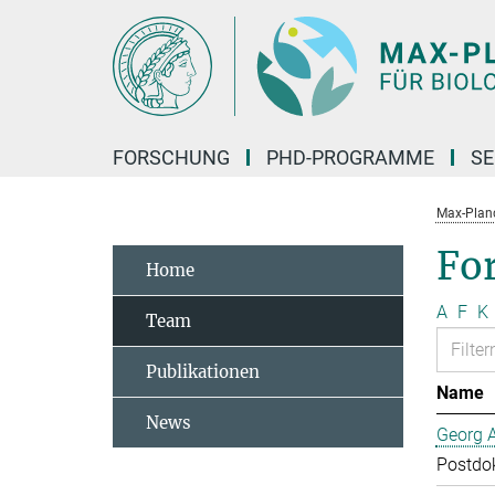
Hauptinhalt
FORSCHUNG
PHD-PROGRAMME
SE
Max-Planck
Fo
Home
A
F
K
Team
Publikationen
Name
News
Georg 
Postdo