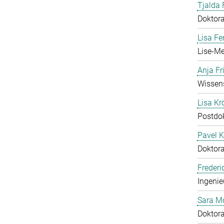
Tjalda 
Doktor
Lisa Fe
Lise-Me
Anja Fr
Wissens
Lisa Krö
Postdo
Pavel K
Doktor
Frederi
Ingenie
Sara M
Doktor