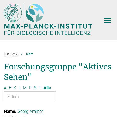
Hauptinhalt
Lisa Fenk
Team
Forschungsgruppe "Aktives
Sehen"
A
F
K
L
M
P
S
T
Alle
Georg Ammer