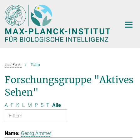
Hauptinhalt
Lisa Fenk
Team
Forschungsgruppe "Aktives
Sehen"
A
F
K
L
M
P
S
T
Alle
Georg Ammer