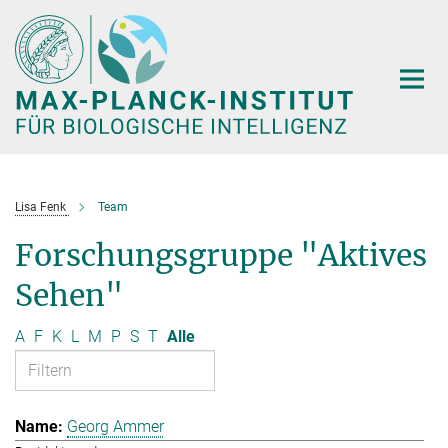
Hauptinhalt
Lisa Fenk
Team
Forschungsgruppe "Aktives
Sehen"
A
F
K
L
M
P
S
T
Alle
Georg Ammer