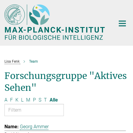
Hauptinhalt
Lisa Fenk
Team
Forschungsgruppe "Aktives
Sehen"
A
F
K
L
M
P
S
T
Alle
Georg Ammer