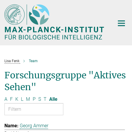
Hauptinhalt
Lisa Fenk
Team
Forschungsgruppe "Aktives
Sehen"
A
F
K
L
M
P
S
T
Alle
Georg Ammer