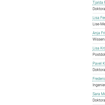
Tjalda 
Doktor
Lisa Fe
Lise-Me
Anja Fr
Wissens
Lisa Krö
Postdo
Pavel K
Doktor
Frederi
Ingenie
Sara M
Doktor