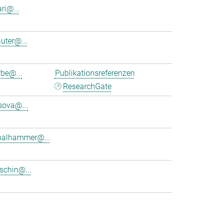
ri@...
uter@...
rbe@...
Publikationsreferenzen
ResearchGate
sova@...
thalhammer@...
tschin@...