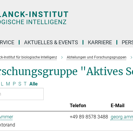
RVICE
AKTUELLES & EVENTS
KARRIERE
PER
-Institut für biologische Intelligenz
Abteilungen und Forschungsgruppen
rschungsgruppe "Aktives 
L
M
P
S
T
Alle
Telefon
E-Mail
Ammer
+49 89 8578 3488
georg.amm
ktorand