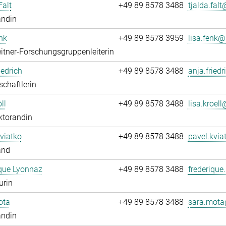
Falt
+49 89 8578 3488
tjalda.falt@
andin
nk
+49 89 8578 3959
lisa.fenk@.
itner-Forschungsgruppenleiterin
iedrich
+49 89 8578 3488
anja.friedr
chaftlerin
ll
+49 89 8578 3488
lisa.kroell@
ktorandin
viatko
+49 89 8578 3488
pavel.kvia
and
que Lyonnaz
+49 89 8578 3488
frederique
urin
ota
+49 89 8578 3488
sara.mota
andin