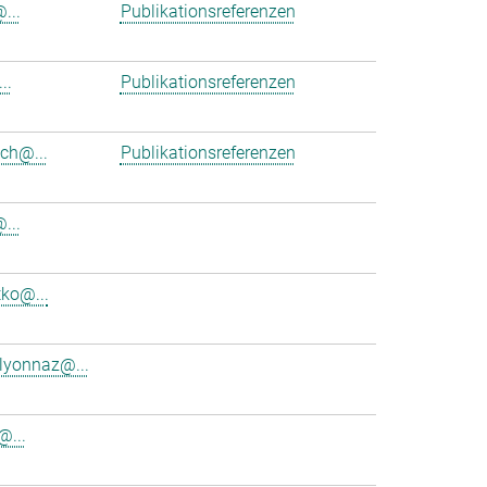
...
Publikationsreferenzen
..
Publikationsreferenzen
ich@...
Publikationsreferenzen
...
tko@...
.lyonnaz@...
@...