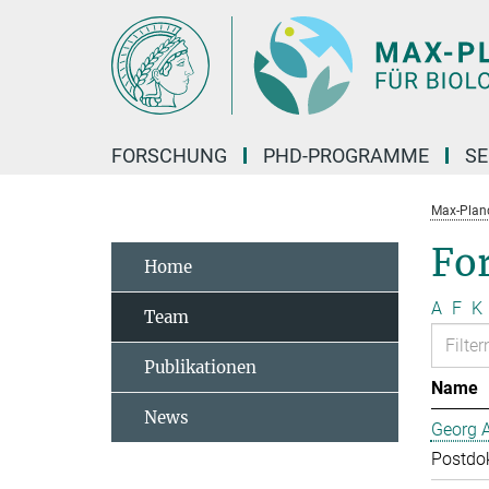
Hauptinhalt
FORSCHUNG
PHD-PROGRAMME
SE
Max-Planck
Fo
Home
A
F
K
Team
Publikationen
Name
News
Georg 
Postdo