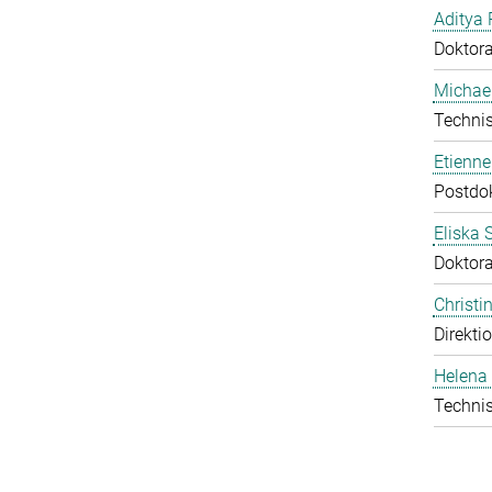
Aditya 
Doktor
Michael
Technis
Etienn
Postdo
Eliska 
Doktor
Christ
Direkti
Helena 
Technis