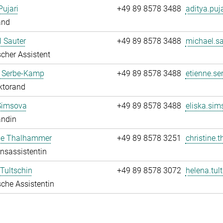
Pujari
+49 89 8578 3488
aditya.puja
and
 Sauter
+49 89 8578 3488
michael.sa
cher Assistent
e Serbe-Kamp
+49 89 8578 3488
etienne.se
ktorand
Simsova
+49 89 8578 3488
eliska.sim
andin
ine Thalhammer
+49 89 8578 3251
christine.
onsassistentin
Tultschin
+49 89 8578 3072
helena.tul
che Assistentin