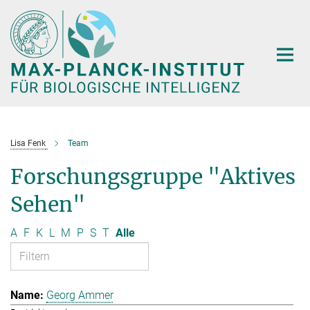
Hauptinhalt
Lisa Fenk
Team
Forschungsgruppe "Aktives
Sehen"
A
F
K
L
M
P
S
T
Alle
Georg Ammer