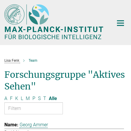
Hauptinhalt
Lisa Fenk
Team
Forschungsgruppe "Aktives
Sehen"
A
F
K
L
M
P
S
T
Alle
Georg Ammer