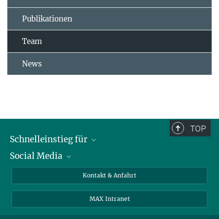
Publikationen
Team
News
TOP
Schnelleinstieg für
Social Media
Journalist*innen
Studierende
Bluesky
Kontakt & Anfahrt
Wissenschaftler*innen
Instagram
MAX Intranet
Bewerbende
LinkedIn