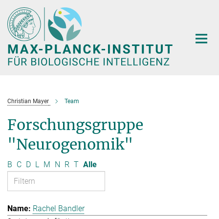
Hauptinhalt
Christian Mayer
Team
Forschungsgruppe
"Neurogenomik"
B
C
D
L
M
N
R
T
Alle
Rachel Bandler