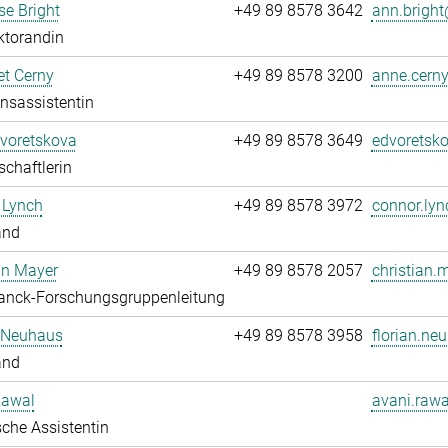
e Bright
+49 89 8578 3642
ann.bright
ktorandin
t Cerny
+49 89 8578 3200
anne.cerny
onsassistentin
Dvoretskova
+49 89 8578 3649
edvoretsko
chaftlerin
 Lynch
+49 89 8578 3972
connor.lyn
and
an Mayer
+49 89 8578 2057
christian.
anck-Forschungsgruppenleitung
n Neuhaus
+49 89 8578 3958
florian.ne
and
Rawal
avani.rawa
che Assistentin