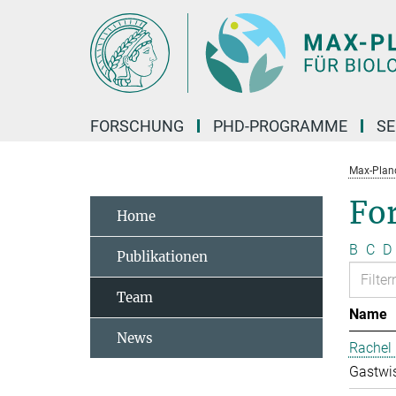
Hauptinhalt
FORSCHUNG
PHD-PROGRAMME
SE
Max-Planck
Fo
Home
B
C
D
Publikationen
Team
Name
News
Rachel 
Gastwis