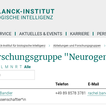
RVICE
AKTUELLES & EVENTS
KARRIERE
PER
-Institut für biologische Intelligenz
Abteilungen und Forschungsgruppen
rschungsgruppe "Neuroge
L
M
N
R
T
Alle
Telefon
E-Mail
Bandler
+49 89 8578 3781
rachel.ban
senschaftler*in