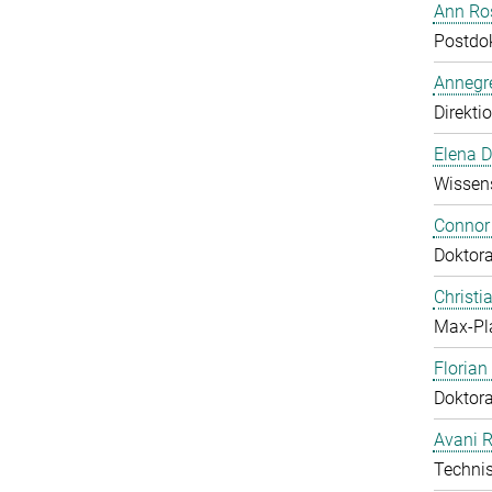
Ann Ros
Postdo
Annegre
Direkti
Elena 
Wissens
Connor
Doktor
Christi
Max-Pl
Floria
Doktor
Avani 
Technis