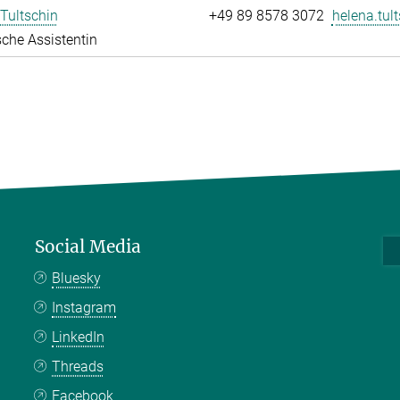
Tultschin
+49 89 8578 3072
helena.tult
che Assistentin
Social Media
Bluesky
Instagram
LinkedIn
Threads
Facebook