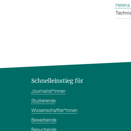
Helena 
Technis
Schnelleinstieg für
Journalist*innen
Studierende
Wissenschaftler*innen
Bewerbende
Besuchende