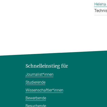
Helena 
Technis
Schnelleinstieg für
Journalist*innen
Studierende
Wissenschaftler*innen
Bewerbende
Besuchende