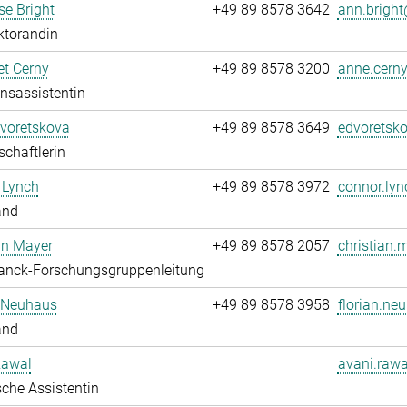
e Bright
+49 89 8578 3642
ann.bright
ktorandin
t Cerny
+49 89 8578 3200
anne.cerny
onsassistentin
Dvoretskova
+49 89 8578 3649
edvoretsko
chaftlerin
 Lynch
+49 89 8578 3972
connor.lyn
and
an Mayer
+49 89 8578 2057
christian.
anck-Forschungsgruppenleitung
n Neuhaus
+49 89 8578 3958
florian.ne
and
Rawal
avani.rawa
che Assistentin