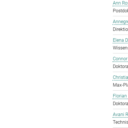
Ann Ros
Postdo
Annegre
Direkti
Elena 
Wissens
Connor
Doktor
Christi
Max-Pl
Floria
Doktor
Avani 
Technis