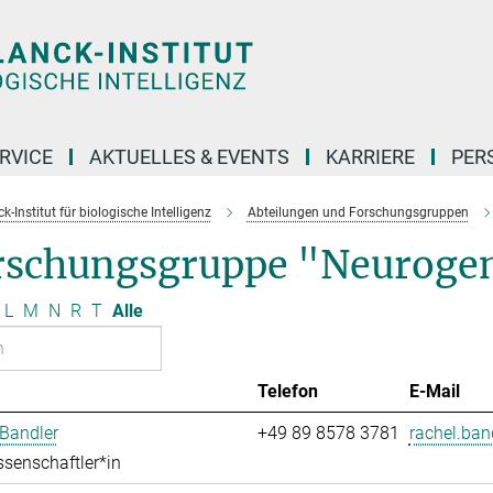
RVICE
AKTUELLES & EVENTS
KARRIERE
PER
-Institut für biologische Intelligenz
Abteilungen und Forschungsgruppen
rschungsgruppe "Neuroge
L
M
N
R
T
Alle
Telefon
E-Mail
Bandler
+49 89 8578 3781
rachel.ban
senschaftler*in