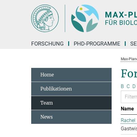
Hauptinhalt
FORSCHUNG
PHD-PROGRAMME
SE
Max-Planck
Fo
Home
B
C
D
Publikationen
Team
Name
News
Rachel 
Gastwis