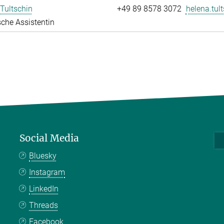
Tultschin
+49 89 8578 3072
helena.tult
che Assistentin
Social Media
Bluesky
Instagram
LinkedIn
Threads
Facebook