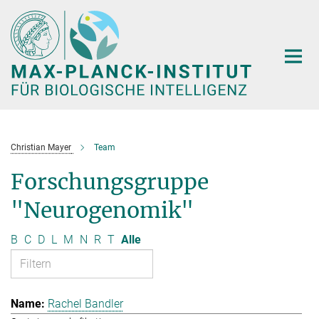
Hauptinhalt
Christian Mayer
Team
Forschungsgruppe
"Neurogenomik"
B
C
D
L
M
N
R
T
Alle
Rachel Bandler