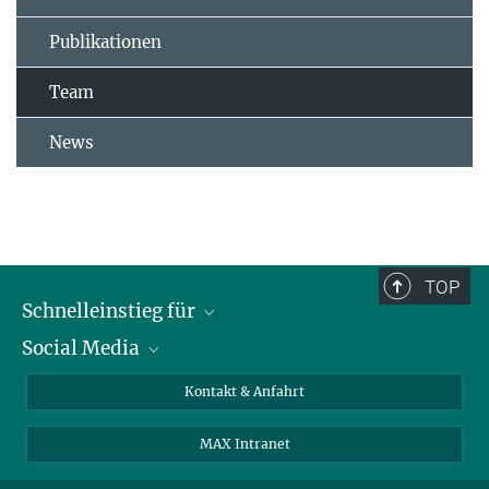
Publikationen
Team
News
TOP
Schnelleinstieg für
Social Media
Journalist*innen
Studierende
Bluesky
Kontakt & Anfahrt
Wissenschaftler*innen
Instagram
MAX Intranet
Bewerbende
LinkedIn