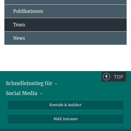
Publikationen
Team
News
TOP
Schnelleinstieg für
Social Media
Journalist*innen
Studierende
Bluesky
Kontakt & Anfahrt
Wissenschaftler*innen
Instagram
MAX Intranet
Bewerbende
LinkedIn