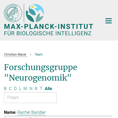
Hauptinhalt
Christian Mayer
Team
Forschungsgruppe
"Neurogenomik"
B
C
D
L
M
N
R
T
Alle
Rachel Bandler