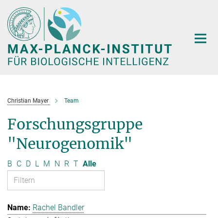
Hauptinhalt
Christian Mayer
Team
Forschungsgruppe
"Neurogenomik"
B
C
D
L
M
N
R
T
Alle
Rachel Bandler