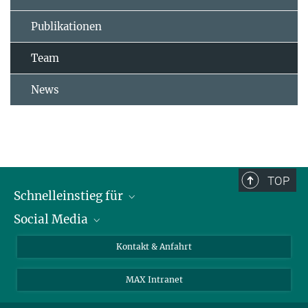
Publikationen
Team
News
TOP
Schnelleinstieg für
Social Media
Journalist*innen
Studierende
Bluesky
Kontakt & Anfahrt
Wissenschaftler*innen
Instagram
MAX Intranet
Bewerbende
LinkedIn