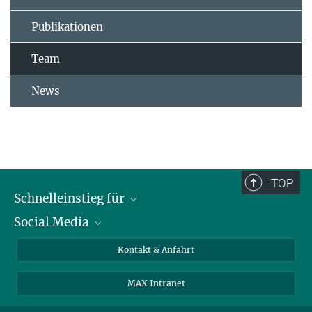
Publikationen
Team
News
TOP
Schnelleinstieg für
Social Media
Journalist*innen
Studierende
Bluesky
Kontakt & Anfahrt
Wissenschaftler*innen
Instagram
MAX Intranet
Bewerbende
LinkedIn