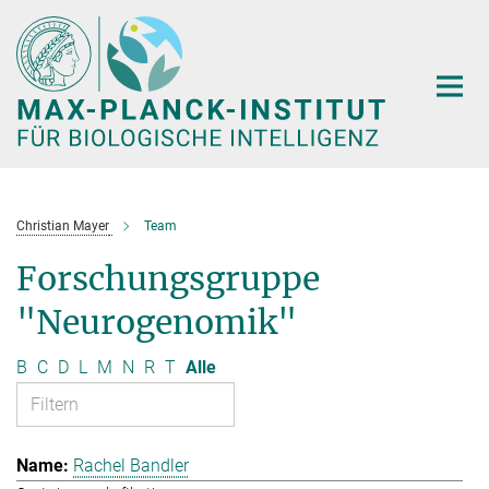
Hauptinhalt
Christian Mayer
Team
Forschungsgruppe
"Neurogenomik"
B
C
D
L
M
N
R
T
Alle
Rachel Bandler