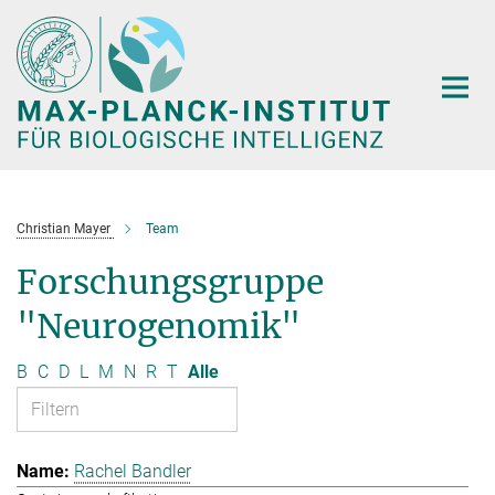
Hauptinhalt
Christian Mayer
Team
Forschungsgruppe
"Neurogenomik"
B
C
D
L
M
N
R
T
Alle
Rachel Bandler