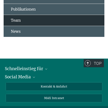
Publikationen
Team
News
TOP
Schnelleinstieg für
Social Media
Journalist*innen
Studierende
Bluesky
Kontakt & Anfahrt
Wissenschaftler*innen
Instagram
MAX Intranet
Bewerbende
LinkedIn