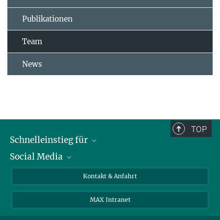
Publikationen
Team
News
TOP
Schnelleinstieg für
Social Media
Journalist*innen
Studierende
Bluesky
Kontakt & Anfahrt
Wissenschaftler*innen
Instagram
MAX Intranet
Bewerbende
LinkedIn