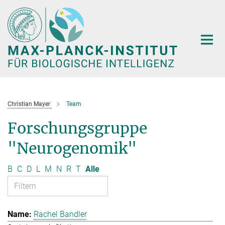
Hauptinhalt
Christian Mayer
Team
Forschungsgruppe
"Neurogenomik"
B
C
D
L
M
N
R
T
Alle
Rachel Bandler