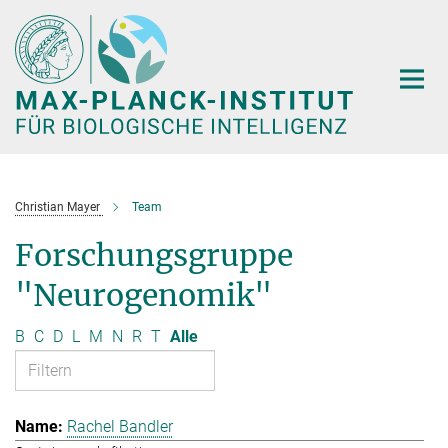
Hauptinhalt
Christian Mayer
Team
Forschungsgruppe
"Neurogenomik"
B
C
D
L
M
N
R
T
Alle
Rachel Bandler