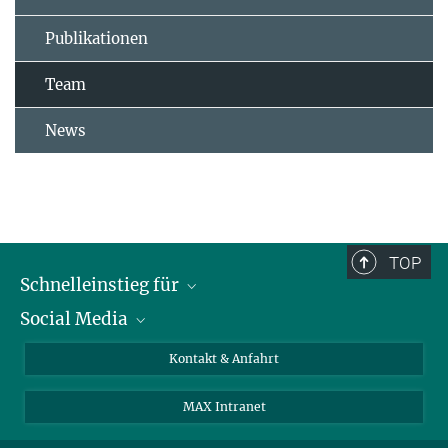
Publikationen
Team
News
TOP
Schnelleinstieg für
Social Media
Journalist*innen
Studierende
Bluesky
Kontakt & Anfahrt
Wissenschaftler*innen
Instagram
MAX Intranet
Bewerbende
LinkedIn