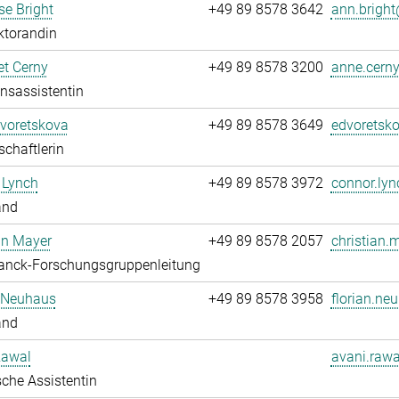
e Bright
+49 89 8578 3642
ann.bright
ktorandin
t Cerny
+49 89 8578 3200
anne.cerny
onsassistentin
Dvoretskova
+49 89 8578 3649
edvoretsko
chaftlerin
 Lynch
+49 89 8578 3972
connor.lyn
and
an Mayer
+49 89 8578 2057
christian.
anck-Forschungsgruppenleitung
n Neuhaus
+49 89 8578 3958
florian.ne
and
Rawal
avani.rawa
che Assistentin