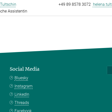
Tultschin
+49 89 8578 3072
helena.tult
che Assistentin
Social Media
Bluesky
Instagram
LinkedIn
Threads
Facebook