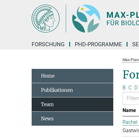
Hauptinhalt
FORSCHUNG
PHD-PROGRAMME
SE
Max-Planck
Fo
Home
B
C
D
Publikationen
Team
Name
News
Rachel 
Gastwis