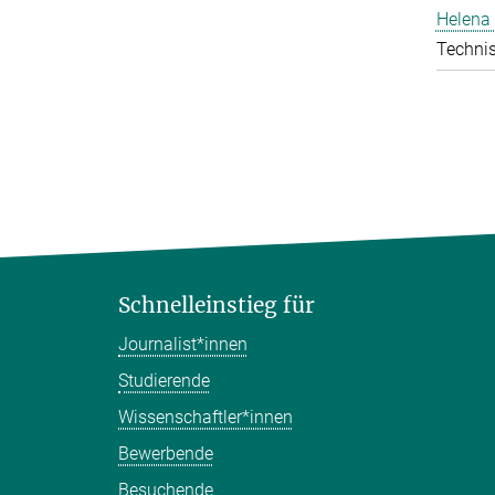
Helena 
Technis
Schnelleinstieg für
Journalist*innen
Studierende
Wissenschaftler*innen
Bewerbende
Besuchende