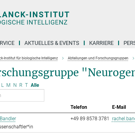
RVICE
AKTUELLES & EVENTS
KARRIERE
PER
-Institut für biologische Intelligenz
Abteilungen und Forschungsgruppen
rschungsgruppe "Neuroge
L
M
N
R
T
Alle
Telefon
E-Mail
Bandler
+49 89 8578 3781
rachel.ban
senschaftler*in