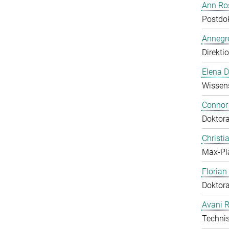
Ann Ros
Postdo
Annegre
Direkti
Elena 
Wissens
Connor
Doktor
Christi
Max-Pl
Floria
Doktor
Avani 
Technis