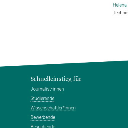
Helena 
Technis
Schnelleinstieg für
Journalist*innen
Studierende
Wissenschaftler*innen
Bewerbende
Besuchende