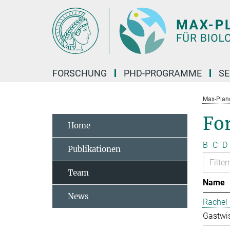
Hauptinhalt
FORSCHUNG
PHD-PROGRAMME
SE
Max-Planck
Fo
Home
B
C
D
Publikationen
Team
Name
News
Rachel 
Gastwis