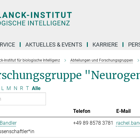
RVICE
AKTUELLES & EVENTS
KARRIERE
PER
-Institut für biologische Intelligenz
Abteilungen und Forschungsgruppen
rschungsgruppe "Neuroge
L
M
N
R
T
Alle
Telefon
E-Mail
Bandler
+49 89 8578 3781
rachel.ban
senschaftler*in