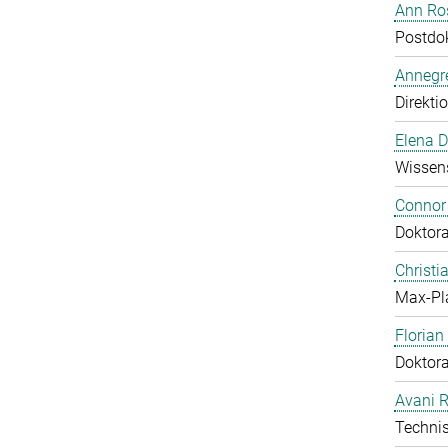
Ann Ros
Postdo
Annegre
Direkti
Elena 
Wissens
Connor
Doktor
Christi
Max-Pl
Floria
Doktor
Avani 
Technis