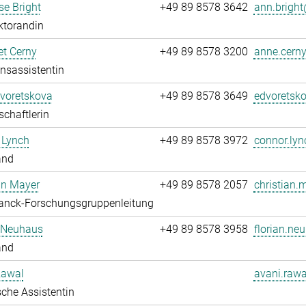
e Bright
+49 89 8578 3642
ann.bright
ktorandin
t Cerny
+49 89 8578 3200
anne.cerny
onsassistentin
Dvoretskova
+49 89 8578 3649
edvoretsko
chaftlerin
 Lynch
+49 89 8578 3972
connor.lyn
and
an Mayer
+49 89 8578 2057
christian.
anck-Forschungsgruppenleitung
n Neuhaus
+49 89 8578 3958
florian.ne
and
Rawal
avani.rawa
che Assistentin