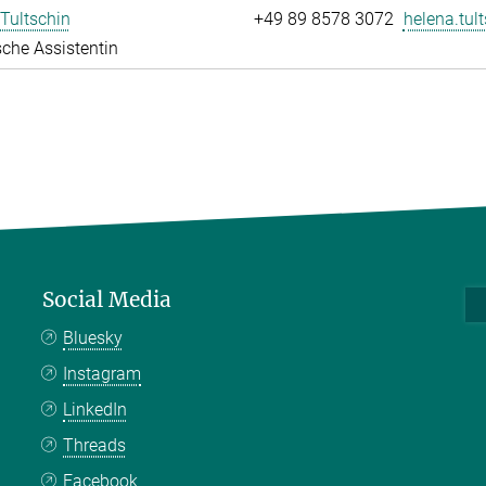
Tultschin
+49 89 8578 3072
helena.tult
che Assistentin
Social Media
Bluesky
Instagram
LinkedIn
Threads
Facebook