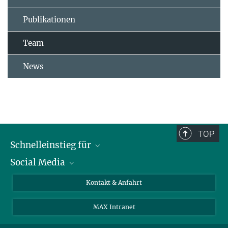
Publikationen
Team
News
TOP
Schnelleinstieg für
Social Media
Journalist*innen
Studierende
Bluesky
Kontakt & Anfahrt
Wissenschaftler*innen
Instagram
MAX Intranet
Bewerbende
LinkedIn