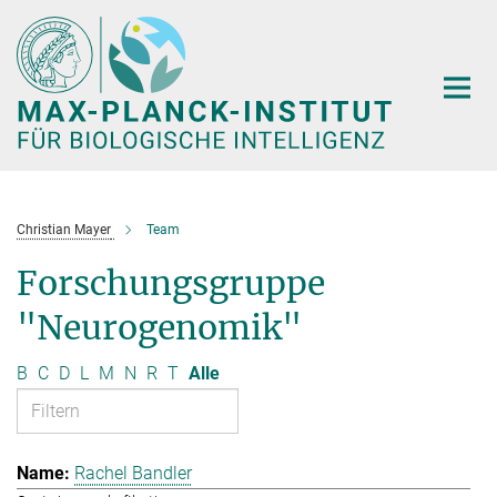
Hauptinhalt
Christian Mayer
Team
Forschungsgruppe
"Neurogenomik"
B
C
D
L
M
N
R
T
Alle
Rachel Bandler