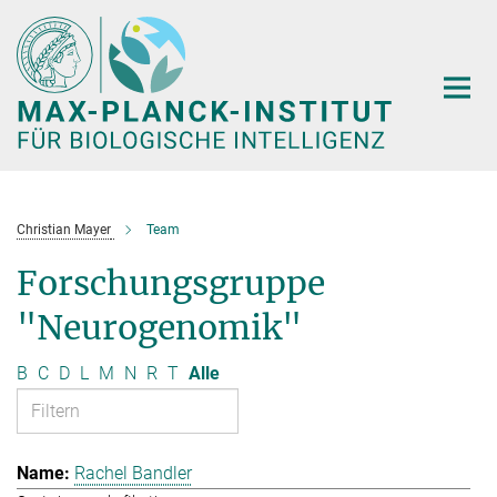
Hauptinhalt
Christian Mayer
Team
Forschungsgruppe
"Neurogenomik"
B
C
D
L
M
N
R
T
Alle
Rachel Bandler