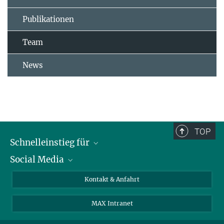
Publikationen
Team
News
TOP
Schnelleinstieg für
Social Media
Journalist*innen
Studierende
Bluesky
Kontakt & Anfahrt
Wissenschaftler*innen
Instagram
MAX Intranet
Bewerbende
LinkedIn