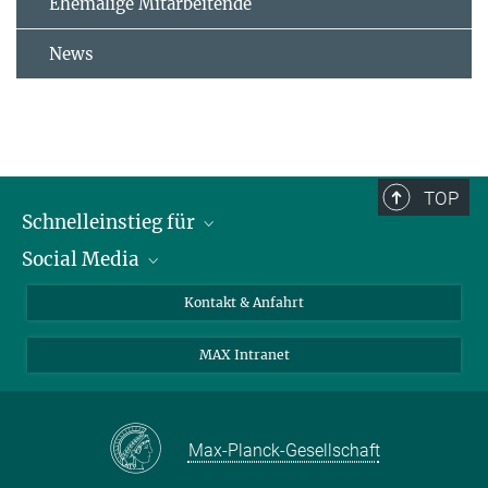
Ehemalige Mitarbeitende
News
TOP
Schnelleinstieg für
Social Media
Journalist*innen
Studierende
Bluesky
Kontakt & Anfahrt
Wissenschaftler*innen
Instagram
MAX Intranet
Bewerbende
LinkedIn
Besuchende
Threads
Schüler*innen und Lehrkräfte
Facebook
Max-Planck-Gesellschaft
Alumni