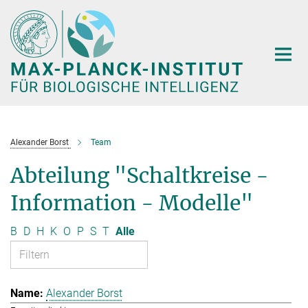
Hauptinhalt
Alexander Borst
Team
Abteilung "Schaltkreise -
Information - Modelle"
B
D
H
K
O
P
S
T
Alle
Alexander Borst