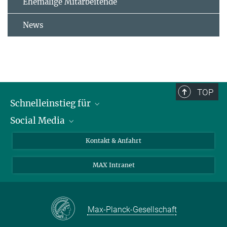
Ehemalige Mitarbeitende
News
TOP
Schnelleinstieg für
Social Media
Journalist*innen
Studierende
Bluesky
Kontakt & Anfahrt
Wissenschaftler*innen
Instagram
MAX Intranet
Bewerbende
LinkedIn
Besuchende
Threads
Schüler*innen und Lehrkräfte
Facebook
Max-Planck-Gesellschaft
Alumni