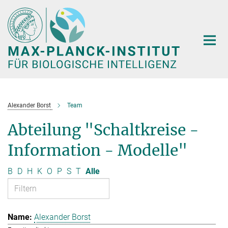
Hauptinhalt
Alexander Borst
Team
Abteilung "Schaltkreise -
Information - Modelle"
B
D
H
K
O
P
S
T
Alle
Alexander Borst