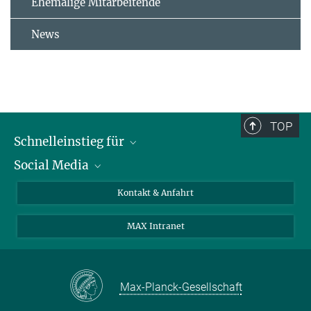
Ehemalige Mitarbeitende
News
TOP
Schnelleinstieg für
Social Media
Journalist*innen
Studierende
Bluesky
Kontakt & Anfahrt
Wissenschaftler*innen
Instagram
MAX Intranet
Bewerbende
LinkedIn
Besuchende
Threads
Schüler*innen und Lehrkräfte
Facebook
Max-Planck-Gesellschaft
Alumni