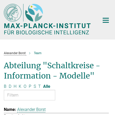
Hauptinhalt
Alexander Borst
Team
Abteilung "Schaltkreise -
Information - Modelle"
B
D
H
K
O
P
S
T
Alle
Alexander Borst