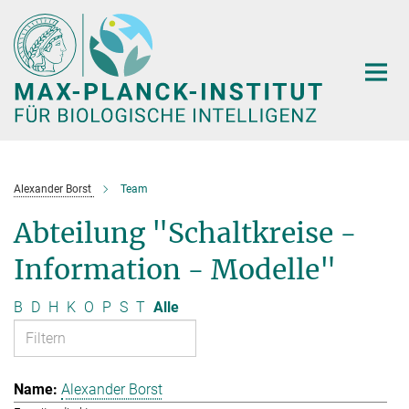
Hauptinhalt
Alexander Borst
Team
Abteilung "Schaltkreise -
Information - Modelle"
B
D
H
K
O
P
S
T
Alle
Alexander Borst