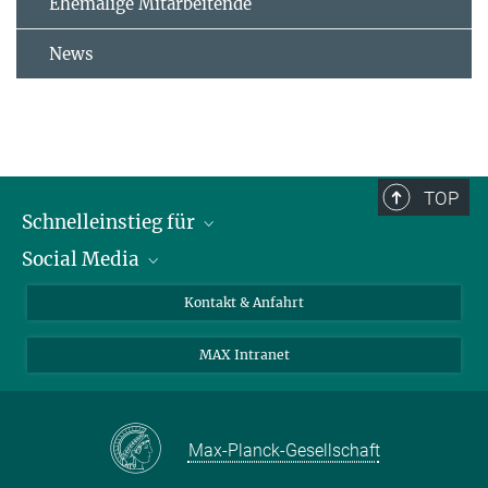
Ehemalige Mitarbeitende
News
TOP
Schnelleinstieg für
Social Media
Journalist*innen
Studierende
Bluesky
Kontakt & Anfahrt
Wissenschaftler*innen
Instagram
MAX Intranet
Bewerbende
LinkedIn
Besuchende
Threads
Schüler*innen und Lehrkräfte
Facebook
Max-Planck-Gesellschaft
Alumni